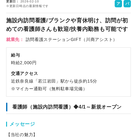
更新日
2026-02-10
ア
パ
※更新日時点の最新情報です
ル
ー
バ
ト
施設内訪問看護/ブランクや育休明け、訪問が初
イ
めての看護師さんも歓迎/扶養内勤務も可能です
ト
就業先
訪問看護ステーションGIFT（川商アシスト）
給与
時給2,000円
交通アクセス
近鉄奈良線「若江岩田」駅から徒歩約15分
※マイカー通勤可（無料駐車場完備）
看護師（施設内訪問看護）◆4/1～新規オープン
メッセージ
【当社の魅力】