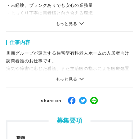
・未経験、ブランクありでも安心の業務量
・じっくり丁寧に患者様と向き合える環境
・必要な分だけ働けて、ワークライフバランス充実!
もっと見る
個人宅への訪問はなく、グループ内施設での
訪問看護のみですので、働きやすさ抜群です！
仕事内容
ご質問だけでも気軽にお問い合わせください！
川商グループが運営する住宅型有料老人ホームの入居者向け
＜職場の雰囲気・働く仲間たち＞
訪問看護のお仕事です。
4/1～オープニングスタッフ！！
病気や障害に応じた看護、また主治医の指示による医療処置
今回、東大阪にて新たに訪問看護をスタートするにあたり
を行い、
もっと見る
スタッフ募集を開始しました！！
状態の回復・維持にむけたお仕事となります。
各施設とても綺麗な住環境が整っています。
《具体的な仕事内容》
share on
ご経験の浅い方/ブランクのある方も安心です!
・バイタルチェック、体調管理を中心としたケア
20代、30代、40代、50代、と幅広く募集!
・生活リハビリ
募集要項
訪問介護経験、訪問看護師、企業看護師、訪問看護ステーシ
・食事援助
ョン、
・看取り
病院/クリニックでのご経験などを活かせる仕事です。
職種
・胃ろう管理や浣腸、褥瘡などの医療処置