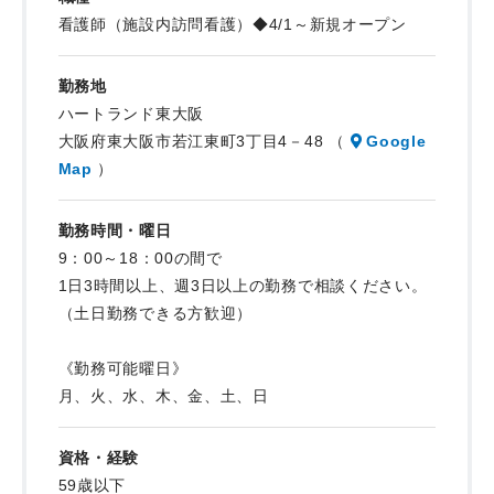
看護師（施設内訪問看護）◆4/1～新規オープン
・精神科看護
・計画書、報告書、情報提供書などの必要な書類の作成 など
勤務地
＜その他＞
ハートランド東大阪
・夜勤：なし
大阪府東大阪市若江東町3丁目4－48 （
Google
・オンコール対応：なし
Map
）
・夜間等の緊急対応：なし
・施設への移動時間は勤務時間に含む
勤務時間・曜日
9：00～18：00の間で
1日3時間以上、週3日以上の勤務で相談ください。
（土日勤務できる方歓迎）
《勤務可能曜日》
月、火、水、木、金、土、日
資格・経験
59歳以下