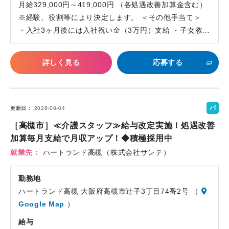
月給329,000円～419,000円 （各処遇改善加算金含む）
※経験、役割等により決定します。 ＜その他手当て＞
・入社3ヶ月後には入社祝い金（3万円）支給 ・子女教…
詳しく見る
応募する
パ
更新日
2026-08-04
ー
［高槻市］≪介護スタッフ≫給与改定実施！処遇改善
ト
加算毎月支給で月収アップ！◆積極採用中
就業先
ハートランド高槻（株式会社サンテ）
勤務地
ハートランド高槻 大阪府高槻市辻子3丁目74番2号 （
Google Map
）
給与