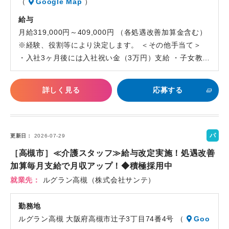
（
Google Map
）
給与
月給319,000円～409,000円 （各処遇改善加算金含む）
※経験、役割等により決定します。 ＜その他手当て＞
・入社3ヶ月後には入社祝い金（3万円）支給 ・子女教…
詳しく見る
応募する
パ
更新日
2026-07-29
ー
［高槻市］≪介護スタッフ≫給与改定実施！処遇改善
ト
加算毎月支給で月収アップ！◆積極採用中
就業先
ルグラン高槻（株式会社サンテ）
勤務地
ルグラン高槻 大阪府高槻市辻子3丁目74番4号 （
Goo