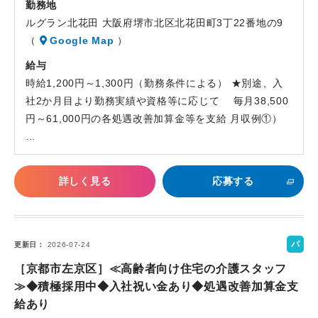
勤務地
ルグラン北花田 大阪府堺市北区北花田町3丁22番地の9
（
Google Map
）
給与
時給1,200円～1,300円（勤務条件による） ★別途、入
社2か月目より勤務実績や資格等に応じて 毎月38,500
円～61,000円の各処遇改善加算金等を支給 月収例①）
…
詳しく見る
応募する
パ
更新日
2026-07-24
ー
［京都市左京区］≪高齢者向け住宅の介護スタッフ
ト
≫◆積極採用中◆入社祝い金あり◆処遇改善加算金支
給あり