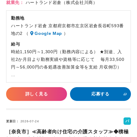
就業先
ハートランド岩倉（株式会社川商）
勤務地
ハートランド岩倉 京都府京都市左京区岩倉長谷町593番
地の2 （
Google Map
）
給与
時給1,150円～1,300円（勤務内容による） ★別途、入
社2か月目より勤務実績や資格等に応じて 毎月33,500
円～56,000円の各処遇改善加算金等を支給 月収例①）
…
詳しく見る
応募する
パ
更新日
2026-07-24
ー
［奈良市］≪高齢者向け住宅の介護スタッフ≫◆積極
ト