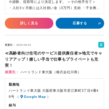
※経験、役割等により決定します。 ＜その他手当て＞
・入社3ヶ月後には入社祝い金（3万円）支給 ・子女教…
詳しく見る
応募する
正
更新日
2026-08-04
社
≪高齢者向け住宅のサービス提供責任者≫地元でキャ
員
リアアップ！嬉しい手当で仕事もプライベートも充
実！
就業先
ハートランド東大阪（株式会社川商）
勤務地
ハートランド東大阪 大阪府東大阪市若江東町3丁目4番4
8号 （
Google Map
）
給与