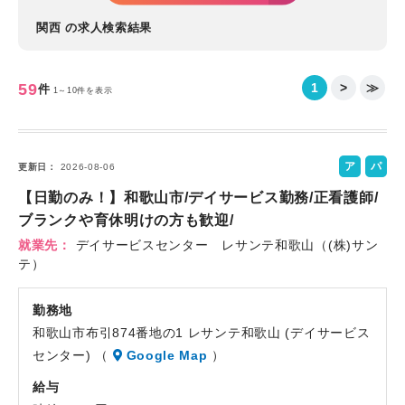
関西 の求人検索結果
59
1
>
≫
件
1～10件を表示
ア
パ
更新日
2026-08-06
ル
ー
【日勤のみ！】和歌山市/デイサービス勤務/正看護師/
バ
ト
ブランクや育休明けの方も歓迎/
イ
就業先
デイサービスセンター レサンテ和歌山（(株)サン
ト
テ）
勤務地
和歌山市布引874番地の1 レサンテ和歌山 (デイサービス
センター) （
Google Map
）
給与