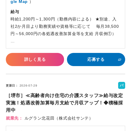
gle Map
）
給与
時給1,200円～1,300円（勤務内容による） ★別途、入
社2か月目より勤務実績や資格等に応じて 毎月38,500
円～56,000円の各処遇改善加算金等を支給 月収例①）
…
詳しく見る
応募する
パ
更新日
2026-07-29
ー
［堺市］≪高齢者向け住宅の介護スタッフ≫給与改定
ト
実施！処遇改善加算毎月支給で月収アップ！◆積極採
用中
就業先
ルグラン北花田（株式会社サンテ）