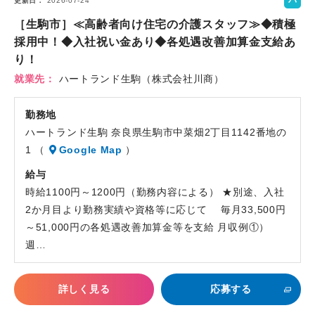
パ
更新日
2026-07-24
ー
［生駒市］≪高齢者向け住宅の介護スタッフ≫◆積極
ト
採用中！◆入社祝い金あり◆各処遇改善加算金支給あ
り！
就業先
ハートランド生駒（株式会社川商）
勤務地
ハートランド生駒 奈良県生駒市中菜畑2丁目1142番地の
1 （
Google Map
）
給与
時給1100円～1200円（勤務内容による） ★別途、入社
2か月目より勤務実績や資格等に応じて 毎月33,500円
～51,000円の各処遇改善加算金等を支給 月収例①）
週…
詳しく見る
応募する